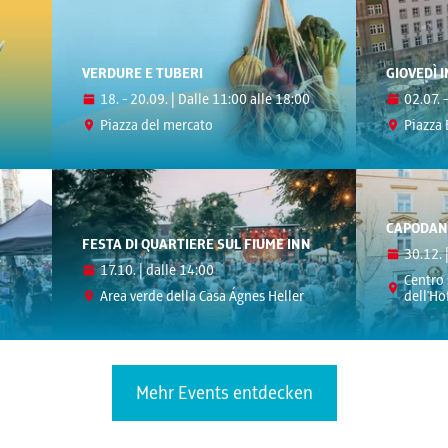
VERDURE E TUBERI
GIOVEDÌ 
18. - 20.09. | Dalle 11:00 alle 18:00
02.07. 
Piazza del mercato
Piazza
CAPODAN
FESTA DI QUARTIERE SUL FIUME INN
30.12. 
17.10. | dalle 14:00
Centro 
Area verde della Casa Ágnes Heller
dell'Ho
Mehr Events entdecken