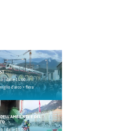
ST
6 | dalle 14:00
miglio d'arco + fiera
 DELL'AMBIENTE E DEL
TO
6 | dalle 10:00