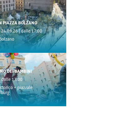
IN PIAZZA BOLZANO
- 24.09.26 | dalle 17:00
 Bolzano
NO DEI BAMBINI
| dalle 13:00
storico + piazzale
fburg