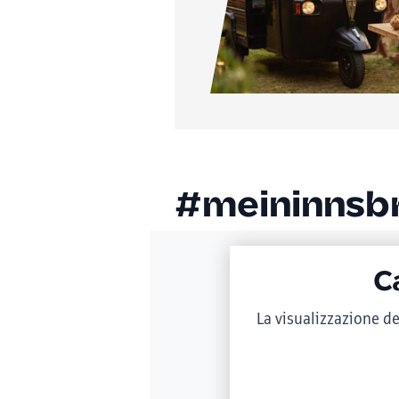
#meininnsb
C
La visualizzazione de