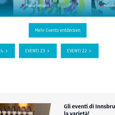
Piazza Bolzano
Mercat
Mehr Events entdecken
24
EVENTI 23
EVENTI 22
Gli eventi di Innsbru
la varietà!