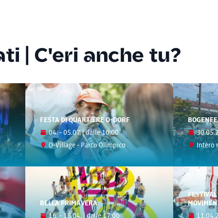
ti | C'eri anche tu?
FESTA DI QUARTIERE O-DORF
BOGENFE
04. - 05.07. | dalle 10:00
30.05.2
O-Village - Parco Olimpico
Intero 
FESTIVAL
BELLA PRIMAVERA
MOVIMEN
16. - 18.04. | dalle 17:00
11.04.2