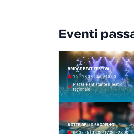
Eventi passa
BRIDGE BEAT FESTIVAL
16. - 18.07. | dalle 18:00
Piazzale antistante il Teatro
regionale
NOTTE DELLO SHOPPING
08.05.26 | 13:00/17:00 - 22:00