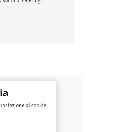
 stand di catering!
ia
mpostazione di cookie.