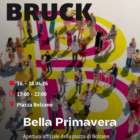
+43 (0) 512 / 56 15 00
office@innsbruckmarketing.at
Mo. – Fr.: 9:00 – 17:00 Uhr
16. - 18.04.26
17:00 - 22:00
Piazza Bolzano
Bella Primavera
Apertura ufficiale della piazza di Bolzano