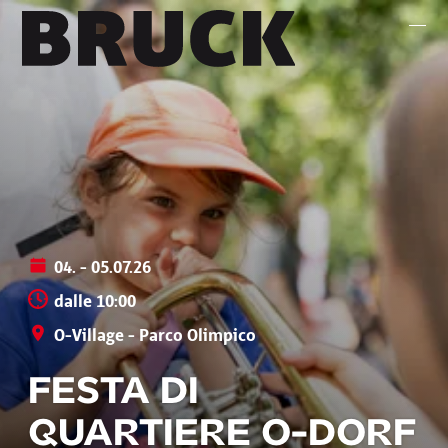
+43 (0) 512 / 56 15 00
office@innsbruckmarketing.at
Mo. – Fr.: 9:00 – 17:00 Uhr
04. - 05.07.26
dalle 10:00
O-Village - Parco Olimpico
FESTA DI
QUARTIERE O-DORF