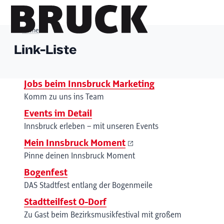
Home
Link-Liste
+43 (0) 512 / 56 15 00
office@innsbruckmarketing.at
Jobs beim Innsbruck Marketing
Mo. – Fr.: 9:00 – 17:00 Uhr
Komm zu uns ins Team
Events im Detail
Innsbruck erleben – mit unseren Events
Mein Innsbruck Moment
Pinne deinen Innsbruck Moment
Bogenfest
DAS Stadtfest entlang der Bogenmeile
Stadtteilfest O-Dorf
Zu Gast beim Bezirksmusikfestival mit großem