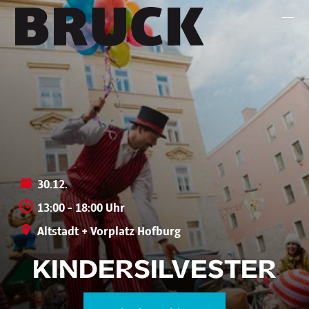
+43 (0) 512 / 56 15 00
office@innsbruckmarketing.at
Mo. – Fr.: 9:00 – 17:00 Uhr
30.12.
13:00 - 18:00 Uhr
Altstadt + Vorplatz Hofburg
KINDERSILVESTER