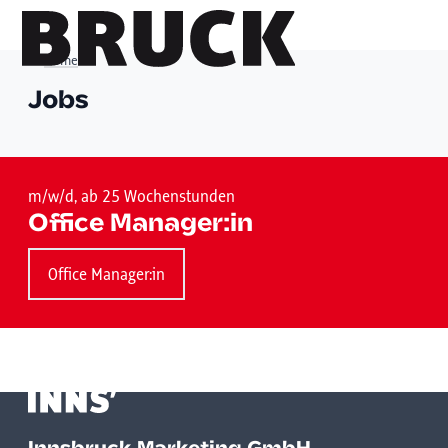
Home
Jobs
+43 (0) 512 / 56 15 00
office@innsbruckmarketing.at
Mo. – Fr.: 9:00 – 17:00 Uhr
m/w/d, ab 25 Wochenstunden
Office Manager:in
Office Manager:in