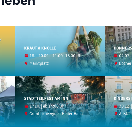
rleben
KRAUT & KNOLLE
DONNERS
18. - 20.09. | 11:00 -18:00 Uhr
02.07. 
Marktplatz
Bozner 
STADTTEILFEST AM INN
KINDERSI
17.10. | ab 14:00 Uhr
30.12. 
Grünfläche Ágnes-Heller-Haus
Altstad