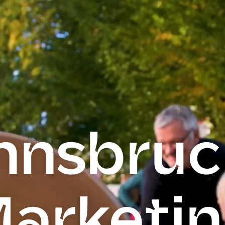
nnsbruc
arketi