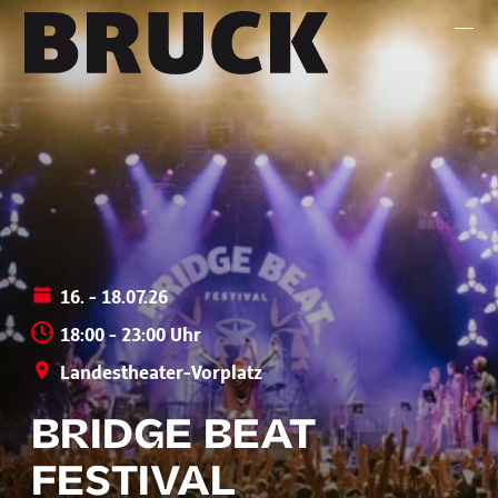
+43 (0) 512 / 56 15 00
office@innsbruckmarketing.at
Mo. – Fr.: 9:00 – 17:00 Uhr
16. - 18.07.26
18:00 - 23:00 Uhr
Landestheater-Vorplatz
BRIDGE BEAT
FESTIVAL