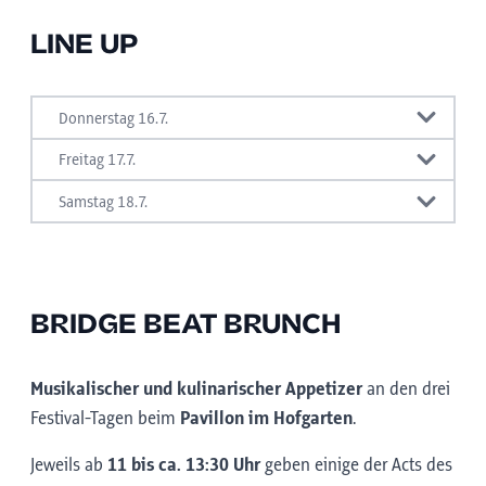
LINE UP
Donnerstag 16.7.
"Newcomer meets Legend"
Freitag 17.7.
"Vom Pustertal über’s Tiroler Oberland ins
Samstag 18.7.
Weinviertel"
"New Orleans Special"
BRIDGE BEAT BRUNCH
Musikalischer und kulinarischer Appetizer
an den
drei
Festival-Tagen beim
Pavillon im Hofgarten
.
18:00-19:15
– Jack & Ace
Jeweils ab
11 bis ca. 13:30 Uhr
geben einige der Acts des