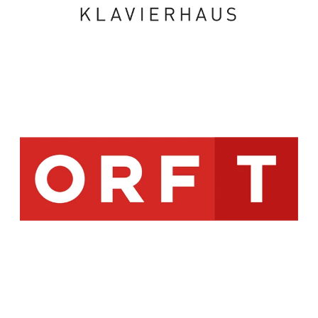
13:15-13:40
– Dirty Rotten Vipers
DIE Streetband aus New Orleans spielt beim
BRUNCH nicht auf der Straße, dafür im Grünen.
Man kann sich auf eine Mischung aus Jazz, Blues,
Punk und Straßenmusik freuen.