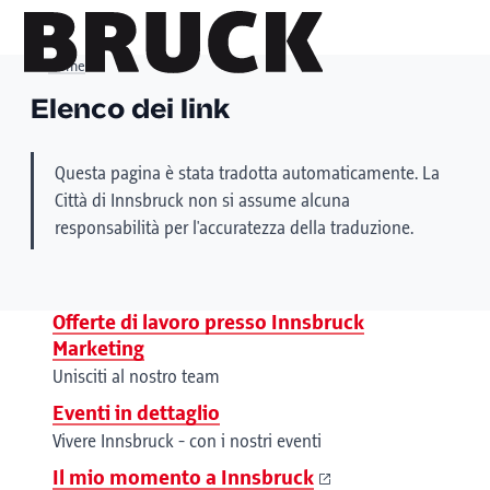
Home
Elenco dei link
+43 (0) 512 / 56 15 00
Questa pagina è stata tradotta automaticamente. La
office@innsbruckmarketing.at
Città di Innsbruck non si assume alcuna
Mo. – Fr.: 9:00 – 17:00 Uhr
responsabilità per l'accuratezza della traduzione.
Offerte di lavoro presso Innsbruck
Marketing
Unisciti al nostro team
Eventi in dettaglio
Vivere Innsbruck - con i nostri eventi
Il mio momento a Innsbruck