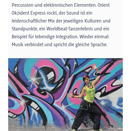
übernimmt Co-Musiktheaterdirektorin
Percussion und elektronischen Elementen. Orient
Katharina Duda.
Okzident Express rockt, der Sound ist ein
Führungen & Fotobox Schloss Ambras
leidenschaftlicher Mix der jeweiligen Kulturen und
(Station Schönruh) - SEHEN
Standpunkte, ein Worldbeat-Tanzerlebnis und ein
Beispiel für lebendige Integration. Wieder einmal:
Die beeindruckende Geschichte und
Musik verbindet und spricht die gleiche Sprache.
Architektur von Schloss Ambras bei einer
geführten Tour entdecken und u.a. Teile
von Rüstungen und Helmen ausprobieren.
Danach in der Fotobox den Moment
festhalten und eine lustige Erinnerung mit
nach Hause nehmen.
Geführte Touren: 14:00 | 14:30 | 15:30 |
16:30 Uhr (Dauer: 30 Minuten)
Fotobox: 14-17 Uhr