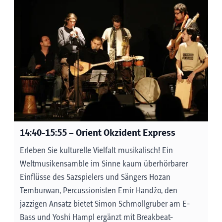
atmosphärische Klangkulisse, die perfekt
mit der schönen Aussicht auf die
vorbeiziehende Landschaft harmoniert.
Außerdem begleiten die Sängerinnen des
Tiroler Landestheaters, Bernarda Klinar und
Annina Wachter, die Fahrt mit der
Waldstraßenbahn musikalisch. Mit ihren
klaren und berührenden Stimmen
verzaubern sie die Zuhörer und lassen die
Fahrt zu einem harmonischen Erlebnis
14:40-15:55
– Orient Okzident Express
werden, das die Natur in Klangwelten
Erleben Sie kulturelle Vielfalt musikalisch! Ein
eintauchen lässt. Mit dem „Blumenduett“
Weltmusikensamble im Sinne kaum überhörbarer
aus Delibes’ „Lakmé“ und der Barcarole
Einflüsse des Sazspielers und Sängers Hozan
„Belle nuit, ô nuit d'amour“ aus Offenbachs
Temburwan, Percussionisten Emir Handžo, den
„Hoffmanns Erzählungen“ schaffen sie eine
jazzigen Ansatz bietet Simon Schmollgruber am E-
stimmungsvolle Harmonie. Die Moderation
Bass und Yoshi Hampl ergänzt mit Breakbeat-