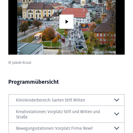
Play
© Jakob Kraut
Programmübersicht
Kleinkinderbereich: Garten Stift Wilten
Spielstationen
Kreativstationen: Vorplatz Stift und Wilten und
Straße
Bobby Car Parcours
Malstraße
Bewegungsstationen: Vorplatz Firma 'Rexel'
Klosterladen Stift Wilten