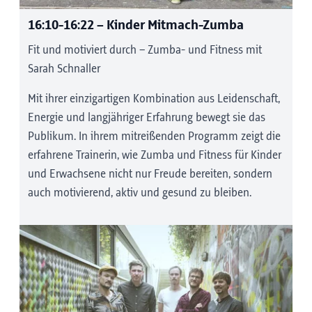
Yoga und Barfußpfad
(Station Tantegert) -
FÜHLEN
16:10-16:22
– Kinder Mitmach-Zumba
Fit und motiviert durch – Zumba- und Fitness mit
Die Natur durch verschiedene Aktivitäten
Sarah Schnaller
hautnah erleben. Unter der Anleitung von
Lea Stoll finden fünf Yoga-Sessions statt,
Mit ihrer einzigartigen Kombination aus Leidenschaft,
bei denen die Teilnehmer:innen Ruhe und
Energie und langjähriger Erfahrung bewegt sie das
Entspannung finden können. Der
Publikum. In ihrem mitreißenden Programm zeigt die
Barfußpfad und die Fühlkisten bieten die
erfahrene Trainerin, wie Zumba und Fitness für Kinder
Möglichkeit, die Natur durch achtsames
und Erwachsene nicht nur Freude bereiten, sondern
Ertasten mit Füßen und Händen auf eine
auch motivierend, aktiv und gesund zu bleiben.
ganz neue Weise zu erfahren.
Yoga: 14:40 | 15:40 | 16:40 | 17:40 (Dauer:
40 Minute)
Barfußpfad & Fühlkiste: 14:00-19:00 Uhr
Markt & Aufführungen
(Station Igls