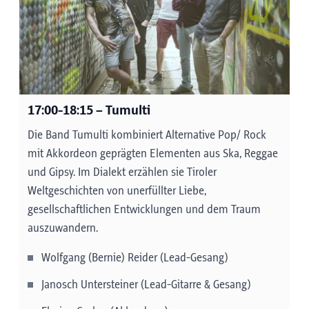
Bahnhof) - SCHMECKEN & RIECHEN
14:45-18:30 Uhr
Abgerundet wird das Programm am Bahnhof
Igls durch Köstlichkeiten, musikalischen
Darbietungen und einer Kunstausstellung.
17:00-18:15
– Tumulti
Dazwischen kann man wichtige Brandschutz-
Die Band Tumulti kombiniert Alternative Pop/ Rock
Informationen bei der Freiwilligen Feuerwehr
mit Akkordeon geprägten Elementen aus Ska, Reggae
Igls einholen, oder sich auch beim
und Gipsy. Im Dialekt erzählen sie Tiroler
„Weitschlauchspritzen“ ausprobieren.
Weltgeschichten von unerfüllter Liebe,
gesellschaftlichen Entwicklungen und dem Traum
15:00 Uhr: Gastauftritt Söller Plattler mit
auszuwandern.
Live-Musik
Wolfgang (Bernie) Reider (Lead-Gesang)
15:45 Uhr: Musikalische Unterhaltung
durch Caroline Müller und Marko Radonic
Janosch Untersteiner (Lead-Gitarre & Gesang)
auf der Violine