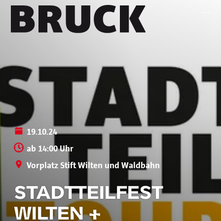
+43 (0) 512 / 56 15 00
office@innsbruckmarketing.at
Mo. – Fr.: 9:00 – 17:00 Uhr
19.10.24
ab 14:00 Uhr
Vorplatz Stift Wilten und Waldbahn
STADTTEILFEST
WILTEN +