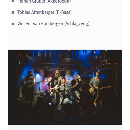
Florian Gruber (Akkordeon)
18:00 Uhr: Gastauftritt Söller Plattler mit
Tobias Attenberger (E-Bass)
Live-Musik
Vincent van Karsbergen (Schlagzeug)