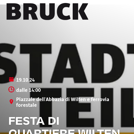
+43 (0) 512 / 56 15 00
office@innsbruckmarketing.at
Mo. – Fr.: 9:00 – 17:00 Uhr
19.10.24
dalle 14:00
Piazzale dell'Abbazia di Wilten e ferrovia
forestale
FESTA DI