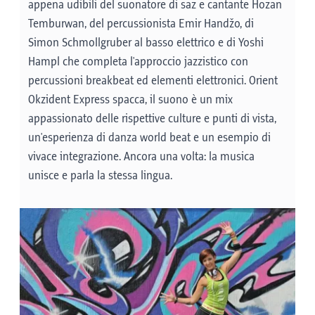
appena udibili del suonatore di saz e cantante Hozan
di Offenbach, creano un'armonia
Temburwan, del percussionista Emir Handžo, di
suggestiva. La co-direttrice del teatro
Simon Schmollgruber al basso elettrico e di Yoshi
musicale Katharina Duda modererà
Hampl che completa l'approccio jazzistico con
l'esibizione.
percussioni breakbeat ed elementi elettronici. Orient
Visite guidate e photo box Castello di
Okzident Express spacca, il suono è un mix
Ambras
(stazione di Schönruh) - VEDERE
appassionato delle rispettive culture e punti di vista,
un'esperienza di danza world beat e un esempio di
druScoprite l'impressionante storia e
vivace integrazione. Ancora una volta: la musica
architettura del Castello di Ambras durante
unisce e parla la stessa lingua.
una visita guidata e provate, tra l'altro, pezzi
di armatura ed elmi. Dopo, immortalate il
momento nel box fotografico e portate a
casa un divertente souvenir.
Visite guidate: 14:00 | 14:30 | 15:30 | 16:30
(durata: 30 minuti)