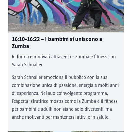
Scatola fotografica: 14:00-17:00
Yoga e percorso a piedi nudi
(stazione
Tantegert) - FÜHLEN
Vivere la natura da vicino attraverso varie
16:10-16:22
– I bambini si uniscono a
attività. Cinque sessioni di yoga sotto la
Zumba
guida di Lea Stoll, dove i partecipanti
In forma e motivati attraverso - Zumba e fitness con
potranno trovare pace e relax. Il percorso a
Sarah Schnaller
piedi nudi e le scatole tattili offrono
l'opportunità di vivere la natura in un modo
Sarah Schnaller emoziona il pubblico con la sua
completamente nuovo, sentendola
combinazione unica di passione, energia e molti anni
attentamente con i piedi e con le mani.
di esperienza. Nel suo coinvolgente programma,
l'esperta istruttrice mostra come la Zumba e il fitness
Yoga: 14:40 | 15:40 | 16:40 | 17:40 (durata:
per bambini e adulti non siano solo divertenti, ma
40 minuti)
anche motivanti per mantenersi attivi e in salute.
Percorso a piedi nudi e feel box: 14:00-
19:00