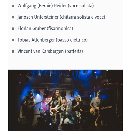
Wolfgang (Bernie) Reider (voce solista)
18:00: esibizione ospite di Söller Plattler
Janosch Untersteiner (chitarra solista e voce)
con musica dal vivo
Florian Gruber (fisarmonica)
Tobias Attenberger (basso elettrico)
Vincent van Karsbergen (batteria)