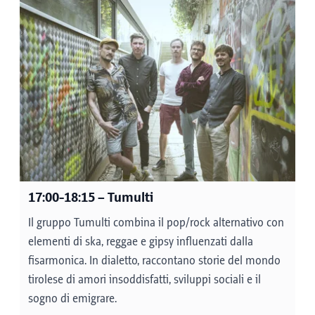
Mercato e spettacoli
(stazione Igls) - GUSTO
E ODORE
14:45-18:30
Il programma della stazione di Igls si completa
con prelibatezze, spettacoli musicali e una
mostra d'arte. Nel frattempo, potrete ottenere
importanti informazioni sulla sicurezza
antincendio dai vigili del fuoco volontari di Igls
17:00-18:15
– Tumulti
o cimentarvi nella "spruzzatura della
manichetta lunga".
Il gruppo Tumulti combina il pop/rock alternativo con
elementi di ska, reggae e gipsy influenzati dalla
15:00: esibizione degli ospiti di Söller
fisarmonica. In dialetto, raccontano storie del mondo
Plattler con musica dal vivo
tirolese di amori insoddisfatti, sviluppi sociali e il
15:45: intrattenimento musicale di Caroline
sogno di emigrare.
Müller e Marko Radonic al violino