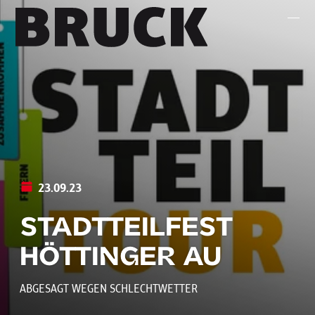
+43 (0) 512 / 56 15 00
office@innsbruckmarketing.at
Mo. – Fr.: 9:00 – 17:00 Uhr
23.09.23
STADTTEILFEST
HÖTTINGER AU
ABGESAGT WEGEN SCHLECHTWETTER