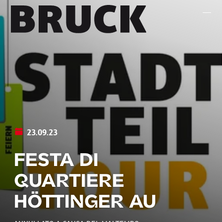
+43 (0) 512 / 56 15 00
office@innsbruckmarketing.at
Mo. – Fr.: 9:00 – 17:00 Uhr
23.09.23
FESTA DI
QUARTIERE
HÖTTINGER AU