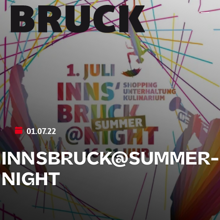
+43 (0) 512 / 56 15 00
office@innsbruckmarketing.at
Mo. – Fr.: 9:00 – 17:00 Uhr
01.07.22
INNSBRUCK@SUMMER­
NIGHT