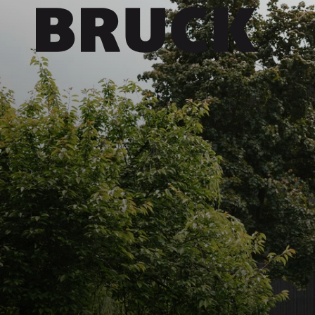
+43 (0) 512 / 56 15 00
office@innsbruckmarketing.at
Mo. – Fr.: 9:00 – 17:00 Uhr