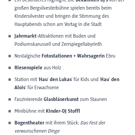
Ein besonderes Highlight: Die
bekannten DJ’s
von der
großen Bergsilvesterbühne spielen bereits beim
Kindersilvester und bringen die Stimmung des
Hauptabends schon am Vortag in die Stadt
Jahrmarkt
-Attraktionen mit Buden und
Podiumskarussell und Zerrspiegellabyrinth
Nostalgische
Fotostationen + Wahrsagerin
Ebru
Riesenspiele
aus Holz
Station mit '
Hau' den Lukas
' für Kids und '
Hau' den
Alois'
für Erwachsene
Faszinierende
Glasbläserkunst
zum Staunen
Minibühne mit
Kinder-DJ Stoffl
Bogentheater
mit ihrem Stück:
Das Fest der
verwunschenen Dinge