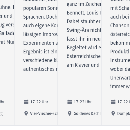
ganz im Zeichen von Frank S
Bühne. Das Duo mit Simeon Matlack
sie sich für ein
populären Songs in unterschiedlichen
mit Scha
Bennett, Louis Prima und vi
er und Jan-Hendrik Schreiber am
 alten New
Sprachen. Doch "Fritto Misto" präsentiert
auch bei
Dabei staubt er den Sound 
g verbindet fetzige Rags und alte
auch eigene Kompositionen, die mit
Chanson
Swing-Ära nicht einfach nur
Balladen mit Improvisation,
lässigen Improvisationen und groovigen
österrei
lässt ihn in neuem Glanz ers
mit Mundharmonika und Gesang.
Experimenten angereichert sind. Das
bekommen
Begleitet wird er von zwei G
Ergebnis ist eine musikalische Reise durch
Produkti
österreichischen Jazzszene: 
verschiedene Kulturen, die ein
Instrume
am Klavier und Philipp Zarfl
authentisches mediterranes Flair vermittelt.
wobei da
Unerwart
immer w
Uhr
17-22 Uhr
17-22 Uhr
17-22 
rg
Vier-Viecher-Eck
Goldenes Dachl
Dompl