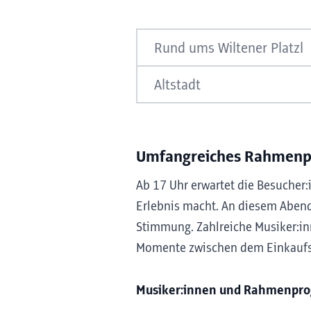
Rund ums Wiltener Platzl
Wachter's
Altstadt
X-Double
Lieblich & Schön
Goldcircus
Gläserkastl
Umfangreiches Rahmenpr
DAFFODILS
Stastny Bürsten
Ab 17 Uhr erwartet die Besuche
Heu & Stroh
Erlebnis macht. An diesem Abend
Xcoloat
Stimmung. Zahlreiche Musiker:in
Das Mikruli
Tiroler Edles
Momente zwischen dem Einkau
Hüsler Nest
Holzschnitzereien Bonifaz Str
Musiker:innen und Rahmenpr
No Cream Store
's Fachl