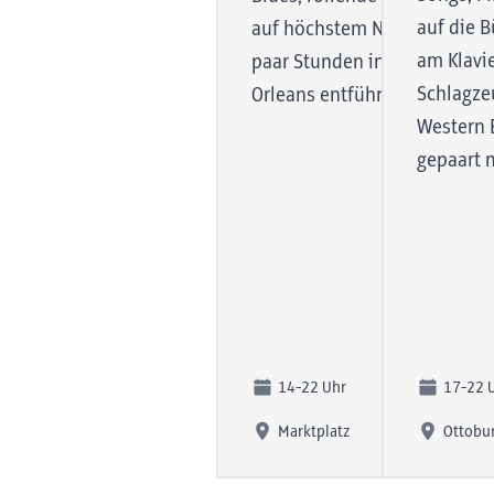
auf die 
auf höchstem Niveau. Lassen 
am Klavi
paar Stunden in die Welt des
Schlagzeu
Orleans entführen.
Western 
gepaart 
14-22 Uhr
17-22 
Marktplatz
Ottobu