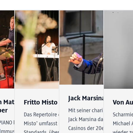
Jack Marsina
 Matlack & Jan-Hendrik
 Daniel
Fritto Misto
Von Au
ber
Mit seiner charismatischen 
Das Repertoire der vielseitigen Band "Fritto
Scharmie
Jack Marsina das Publikum i
IANO bringt Ragtime, Cowboy-
 Füße, feinster
Misto" umfasst eine breite Palette von Jazz
Michael 
Casinos der 20er, 30er, 40er
ilmmusik und Eigenkomposition
ntertainment
Standards, über Latin Jazz bis hin zu
wieder z