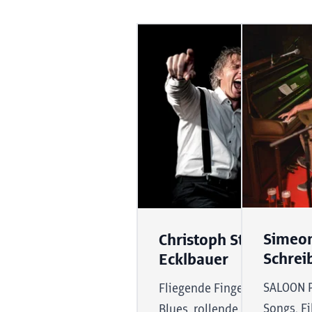
House of Tea & Coffee
Simeon
Christoph Steinbach &
Schrei
Ecklbauer
SALOON P
Fliegende Finger, stampfende
Songs, F
Blues, rollende Bässe und E