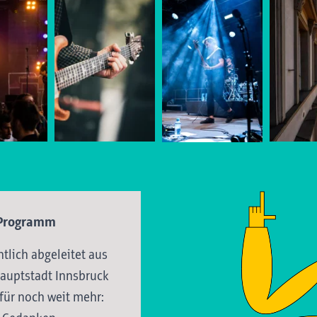
t Programm
htlich abgeleitet aus
auptstadt Innsbruck
für noch weit mehr: