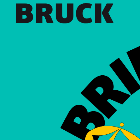
+43 (0) 512 / 56 15 00
office@innsbruckmarketing.at
Mo. – Fr.: 9:00 – 17:00 Uhr