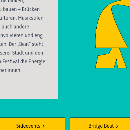
m Gedanken,
u bauen – Brücken
ulturen, Musikstilen
s, auch andere
 involvieren und eng
n. Der „Beat“ steht
serer Stadt und den
Festival die Energie
cher:innen
Sideevents
Bridge Beat