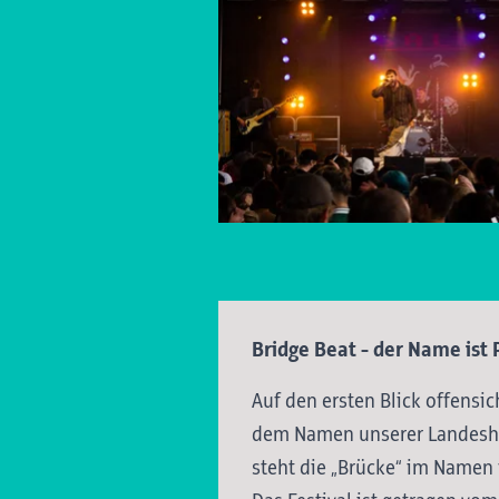
Bridge Beat - der Name is
Auf den ersten Blick offensic
dem Namen unserer Landesh
steht die „Brücke“ im Namen 