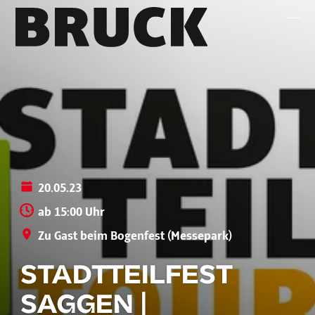
+43 (0) 512 / 56 15 00
office@innsbruckmarketing.at
Mo. – Fr.: 9:00 – 17:00 Uhr
20.05.23
ab 15:00 Uhr
Zu Gast beim Bogenfest (Messepark)
STADTTEILFEST
SAGGEN |