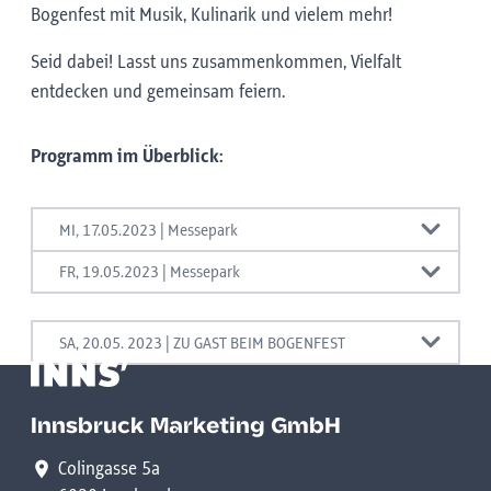
Bogenfest mit Musik, Kulinarik und vielem mehr!
Seid dabei! Lasst uns zusammenkommen, Vielfalt
entdecken und gemeinsam feiern.
Programm im Überblick:
MI, 17.05.2023 | Messepark
14:00 - 16:00 Uhr: BEGEGNUNG & AUSTAUSCH
FR, 19.05.2023 | Messepark
14:00 - 19:00 Uhr: BEGEGNUNG & AKTIVITÄT
Erzähl-Cafe Geschichten aus Saggen &
ISD Stadtteiltreff Dreiheiligen
Dreiheiligen
SA, 20.05. 2023 | ZU GAST BEIM BOGENFEST
14:00 - 16:30 Uhr: "Seelsorge im Krankenhaus
15:00 - 18:00: FEST IM PARK
Evangelische Pfarre
und in der Pfarrgemeinde
*bei Schlechtwetter findet das Programm im ISD
Innsbruck und Krankenhausseelsorge Innsbruck
Stadtteiltreff statt.
Gemeinsam feiern im Messepark mit
Innsbruck Marketing GmbH
Verein Stadtteilfreunde
Fluchtpunkt, Sindbad, Tabea - Lebenshilfe Tirol
16:00 - 17:00: "Saggentalk"
Colingasse 5a
Saggen
& Jungschar Saggen