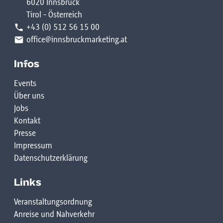
6020 Innsbruck
Yoga.Raum
Tirol - Österreich
17:00 - 18:00: "Yoga mit Anna"
+43 (0) 512 56 15 00
Innsbruck
office@innsbruckmarketing.at
*bei Schlechtwetter findet das Programm im ISD
Infos
Stadtteiltreff statt.
Events
Über uns
Jobs
Kontakt
Presse
Impressum
Datenschutzerklärung
Links
Veranstaltungsordnung
Anreise und Nahverkehr