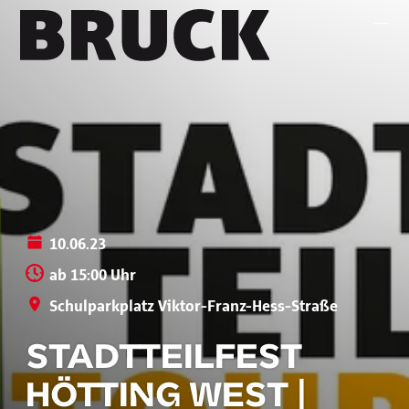
+43 (0) 512 / 56 15 00
office@innsbruckmarketing.at
Mo. – Fr.: 9:00 – 17:00 Uhr
10.06.23
ab 15:00 Uhr
Schulparkplatz Viktor-Franz-Hess-Straße
STADTTEILFEST
HÖTTING WEST |