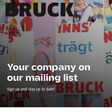
+43 (0) 512 / 56 15 00
office@innsbruckmarketing.at
Mo. – Fr.: 9:00 – 17:00 Uhr
Your company on
our mailing list
Sign up and stay up to date!