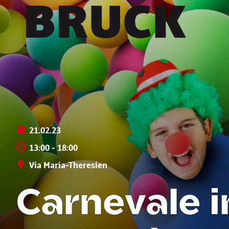
+43 (0) 512 / 56 15 00
office@innsbruckmarketing.at
Mo. – Fr.: 9:00 – 17:00 Uhr
21.02.23
13:00 - 18:00
Via Maria-Theresien
Carnevale i