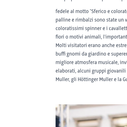
fedele al motto "Sferico e colora
palline e rimbalzi sono state un v
coloratissimi spinner e i cavallett
fiori o motivi animali, l'importan
Molti visitatori erano anche estr
buffi gnomi da giardino e superer
migliore atmosfera musicale, invit
elaborati, alcuni gruppi giovanili
Muller, gli Höttinger Muller e la G