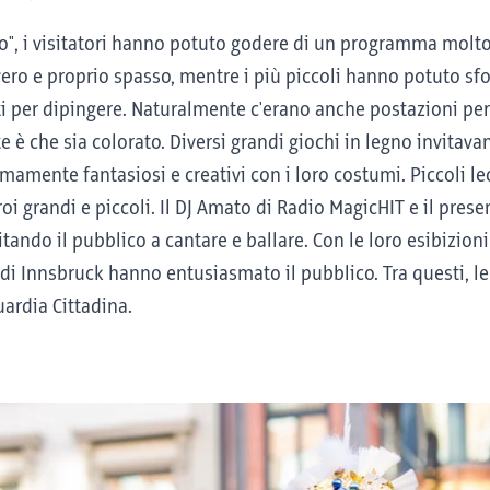
to", i visitatori hanno potuto godere di un programma molto 
ero e proprio spasso, mentre i più piccoli hanno potuto sfog
i per dipingere. Naturalmente c'erano anche postazioni per il 
te è che sia colorato. Diversi grandi giochi in legno invitava
emamente fantasiosi e creativi con i loro costumi. Piccoli l
oi grandi e piccoli. Il DJ Amato di Radio MagicHIT e il pres
ando il pubblico a cantare e ballare. Con le loro esibizioni 
 di Innsbruck hanno entusiasmato il pubblico. Tra questi, le 
uardia Cittadina.