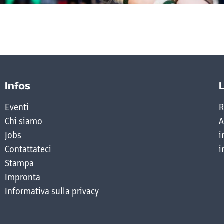
Infos
Eventi
R
Chi siamo
A
Jobs
i
Contattateci
i
Stampa
Impronta
Informativa sulla privacy