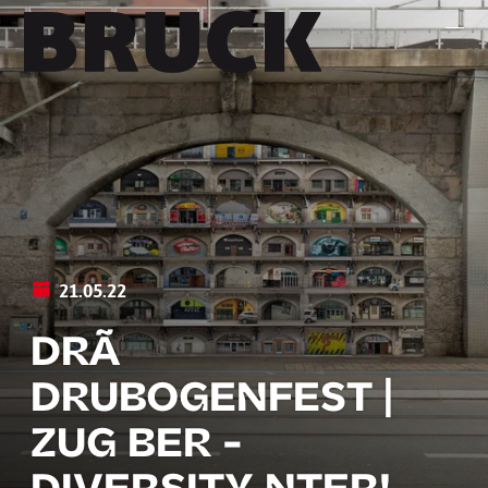
+43 (0) 512 / 56 15 00
office@innsbruckmarketing.at
Mo. – Fr.: 9:00 – 17:00 Uhr
21.05.22
DRÃ
DRUBOGENFEST |
ZUG BER -