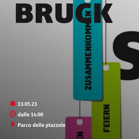
+43 (0) 512 / 56 15 00
office@innsbruckmarketing.at
Mo. – Fr.: 9:00 – 17:00 Uhr
13.05.23
dalle 14:00
Parco delle piazzole