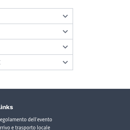
iuso nella Residenza Vitality
K
i Wilten presentano se stessi e
Links
egolamento dell'evento
ee
rrivo e trasporto locale