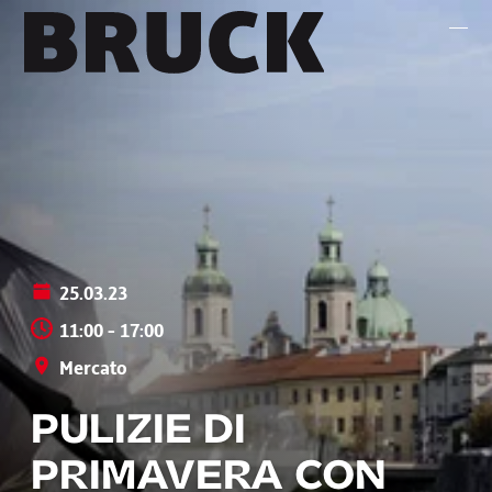
+43 (0) 512 / 56 15 00
office@innsbruckmarketing.at
Mo. – Fr.: 9:00 – 17:00 Uhr
25.03.23
11:00 - 17:00
Mercato
PULIZIE DI
PRIMAVERA CON